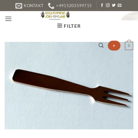
Zum
KONTAKT
+4915203599715
Inhalt
springen
FILTER
+
0