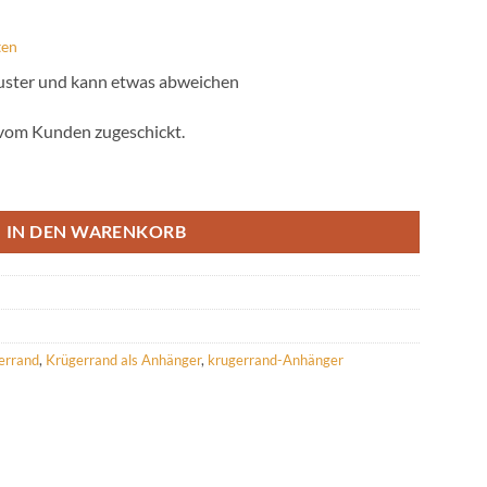
ten
Muster und kann etwas abweichen
 vom Kunden zugeschickt.
ünze aus 750/- Gelbgold Menge
IN DEN WARENKORB
errand
,
Krügerrand als Anhänger
,
krugerrand-Anhänger