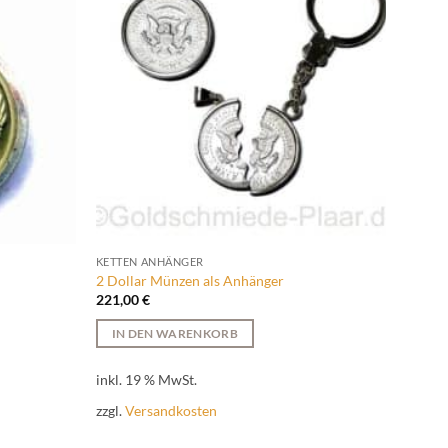
KETTEN ANHÄNGER
KETTE
2 Dollar Münzen als Anhänger
Schlüs
221,00
€
Bewer
IN DEN WARENKORB
Ungepr
mit
5
259,0
5
inkl. 19 % MwSt.
IN 
zzgl.
Versandkosten
inkl. 