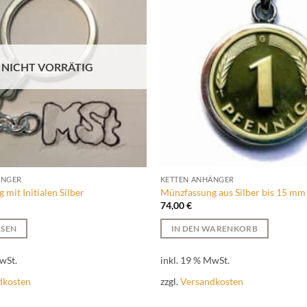
NICHT VORRÄTIG
ÄNGER
KETTEN ANHÄNGER
 mit Initialen Silber
Münzfassung aus Silber bis 15 mm
74,00
€
ESEN
IN DEN WARENKORB
wSt.
inkl. 19 % MwSt.
dkosten
zzgl.
Versandkosten