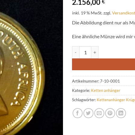
2.156,00
€
inkl. 19 % MwSt.
zzgl.
Versandkos
Die Abbildung dient nur als 
Eine ähnliche Münze wird mir
Münzfassung für 1 Krügerrand M
Artikelnummer:
7-10-0001
Kategorie:
Ketten anhänger
Schlagwörter:
Kettenanhänger Krüg