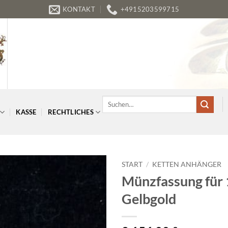
KONTAKT
+4915203599715
Suchen
nach:
KASSE
RECHTLICHES
START
/
KETTEN ANHÄNGER
Münzfassung für 
Gelbgold