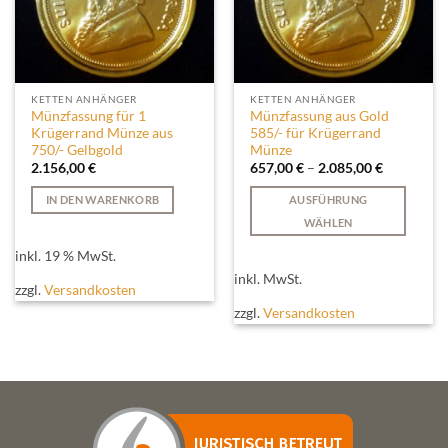
KETTEN ANHÄNGER
KETTEN ANHÄNGER
Münzfassung für 1
Münzfassung aus Gold
Krügerrand Münze aus
585/- für Krügerrand
750/- Gelbgold
Münze
2.156,00
€
657,00
€
–
2.085,00
€
IN DEN WARENKORB
AUSFÜHRUNG
WÄHLEN
Dieses
inkl. 19 % MwSt.
Produkt
inkl. MwSt.
weist
zzgl.
Versandkosten
mehrere
zzgl.
Versandkosten
Varianten
auf.
Die
Optionen
können
auf