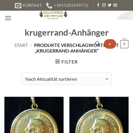
Zum
KONTAKT
+4915203599715
Inhalt
springen
krugerrand-Anhänger
+
0
START
/
PRODUKTE VERSCHLAGWORTET MIT
„KRUGERRAND-ANHÄNGER“
FILTER