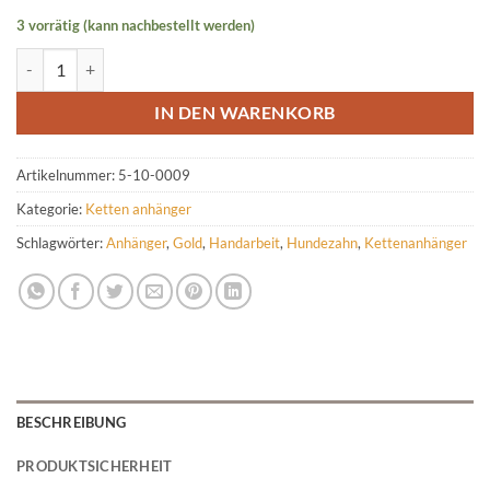
3 vorrätig (kann nachbestellt werden)
Ketten- Anhänger aus Gold mit Zirkonia für Hundezahn Menge
IN DEN WARENKORB
Artikelnummer:
5-10-0009
Kategorie:
Ketten anhänger
Schlagwörter:
Anhänger
,
Gold
,
Handarbeit
,
Hundezahn
,
Kettenanhänger
BESCHREIBUNG
PRODUKTSICHERHEIT