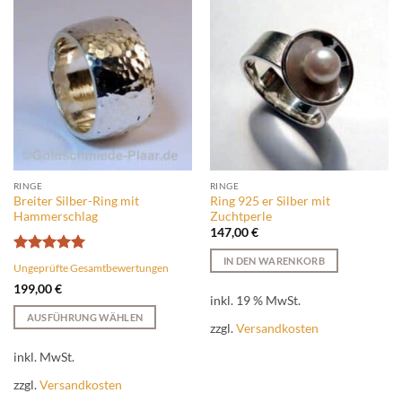
RINGE
RINGE
Breiter Silber-Ring mit
Ring 925 er Silber mit
Hammerschlag
Zuchtperle
147,00
€
IN DEN WARENKORB
Bewertet
Ungeprüfte Gesamtbewertungen
mit
5
von
199,00
€
5
inkl. 19 % MwSt.
AUSFÜHRUNG WÄHLEN
zzgl.
Versandkosten
Dieses
Produkt
inkl. MwSt.
weist
zzgl.
Versandkosten
mehrere