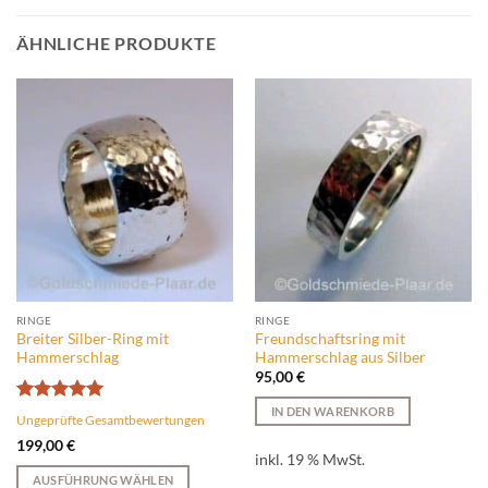
ÄHNLICHE PRODUKTE
RINGE
RINGE
Breiter Silber-Ring mit
Freundschaftsring mit
Hammerschlag
Hammerschlag aus Silber
95,00
€
IN DEN WARENKORB
Bewertet
Ungeprüfte Gesamtbewertungen
mit
5
von
199,00
€
5
inkl. 19 % MwSt.
AUSFÜHRUNG WÄHLEN