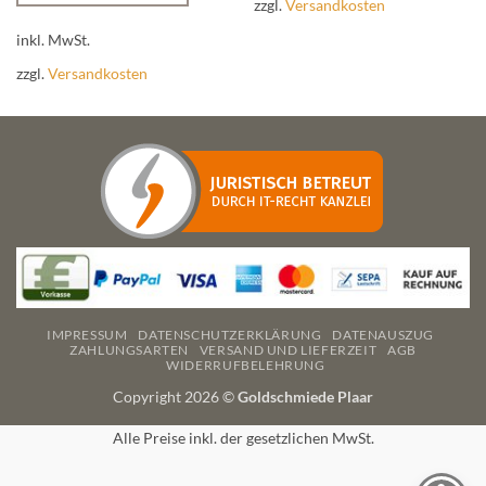
zzgl.
Versandkosten
Dieses
Produkt
inkl. MwSt.
weist
zzgl.
Versandkosten
mehrere
Varianten
auf.
Die
Optionen
können
auf
der
Produktseite
gewählt
werden
IMPRESSUM
DATENSCHUTZERKLÄRUNG
DATENAUSZUG
ZAHLUNGSARTEN
VERSAND UND LIEFERZEIT
AGB
WIDERRUFBELEHRUNG
Copyright 2026 ©
Goldschmiede Plaar
Alle Preise inkl. der gesetzlichen MwSt.