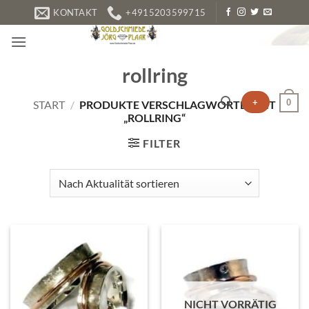
Zum
KONTAKT
+4915203599715
Inhalt
springen
rollring
+
0
START
/
PRODUKTE VERSCHLAGWORTET MIT
„ROLLRING“
FILTER
NICHT VORRÄTIG