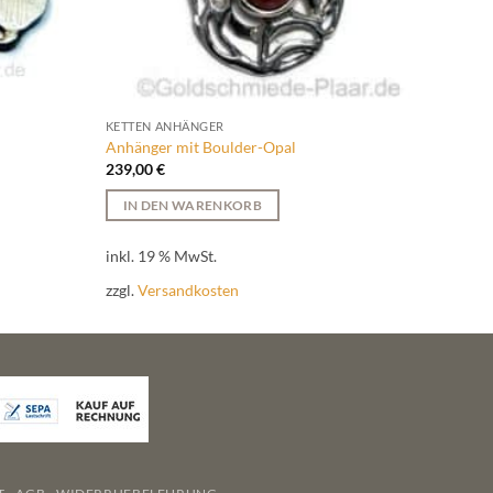
KETTEN ANHÄNGER
PERLE
Anhänger mit Boulder-Opal
Zuchtp
239,00
€
319,0
IN DEN WARENKORB
IN 
inkl. 19 % MwSt.
inkl. 
zzgl.
Versandkosten
zzgl.
V