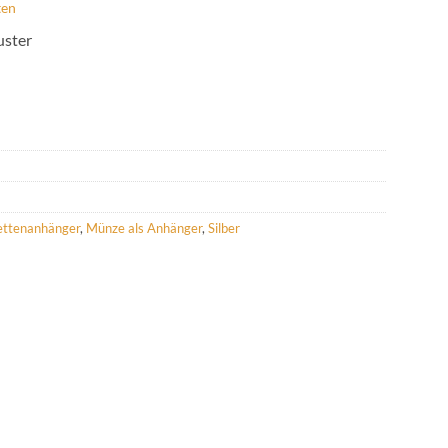
ten
uster
ettenanhänger
,
Münze als Anhänger
,
Silber