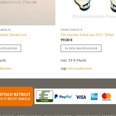
NADELN
OHRSCHMUCK
Nadel Osnabrück
Ohrstecker Katze aus 925/- Silber
99,00
€
WARENKORB
IN DEN WARENKORB
wSt.
inkl. 19 % MwSt.
dkosten
zzgl.
Versandkosten