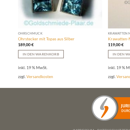
OHRSCHMUCK
KRAWATTEN 
Ohrstecker mit Topas aus Silber
Krawatten-
189,00
€
119,00
€
IN DEN WARENKORB
IN DEN 
inkl. 19 % MwSt.
inkl. 19 % M
zzgl.
Versandkosten
zzgl.
Versan