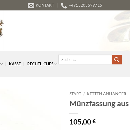
KONTAKT
+4915203599715
Suchen
nach:
KASSE
RECHTLICHES
START
/
KETTEN ANHÄNGER
Münzfassung aus S
105,00
€