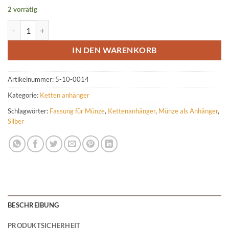
2 vorrätig
Münzfassung aus Gold für 1 Pfennig Menge
IN DEN WARENKORB
Artikelnummer:
5-10-0014
Kategorie:
Ketten anhänger
Schlagwörter:
Fassung für Münze
,
Kettenanhänger
,
Münze als Anhänger
,
Silber
BESCHREIBUNG
PRODUKTSICHERHEIT