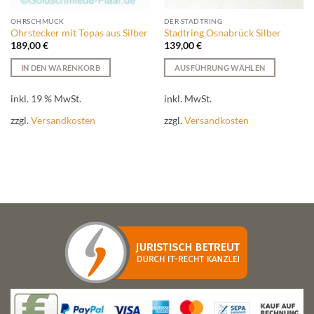
OHRSCHMUCK
DER STADTRING
Ohrstecker mit Topas aus Silber
Stadtring Osnabrück Silber
189,00
€
139,00
€
IN DEN WARENKORB
AUSFÜHRUNG WÄHLEN
Dieses
Produkt
inkl. 19 % MwSt.
inkl. MwSt.
weist
zzgl.
Versandkosten
zzgl.
Versandkosten
mehrere
Varianten
auf.
Die
Optionen
können
auf
der
Produktseite
gewählt
werden