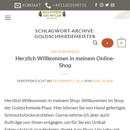
Zum
KONTAKT
+4915203599715
Inhalt
springen
SCHLAGWORT-ARCHIVE:
GOLDSCHMIEDEMEISTER
+
0
UNCATEGORIZED
Herzlich Willkommen in meinem Online-
Shop
VERÖFFENTLICHT AM
SEPTEMBER 5, 2014
VON
JÖRG PLAAR
Herzlich Willkommen in meinem Shop. Willkommen im Shop
der Goldschmiede Plaar. Hier können Sie von Hand gefertigte
Schmuckstücke erstehen. Gerne nehme ich aber auch
Aufträge von Ihnen entgegen, um für Sie ein Unikat-
Schmuckstück anzufertigen. direkt zum Shop Um sehr viel