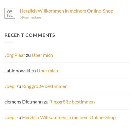
Herzlich Willkommen in meinem Online-Shop
05
Sep.
zu
6 Kommentare
Herzlich
Willkommen
in
meinem
RECENT COMMENTS
Online-
Shop
Jörg Plaar
zu
Über mich
Jablonowski
zu
Über mich
Joepl
zu
Ringgröße bestimmen
clemens Dietmann
zu
Ringgröße bestimmen
Joepl
zu
Herzlich Willkommen in meinem Online-Shop