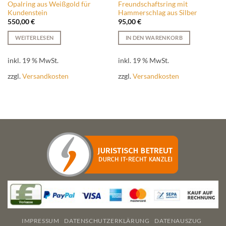
Opalring aus Weißgold für
Freundschaftsring mit
Kundenstein
Hammerschlag aus Silber
550,00
€
95,00
€
WEITERLESEN
IN DEN WARENKORB
inkl. 19 % MwSt.
inkl. 19 % MwSt.
zzgl.
Versandkosten
zzgl.
Versandkosten
IMPRESSUM
DATENSCHUTZERKLÄRUNG
DATENAUSZUG