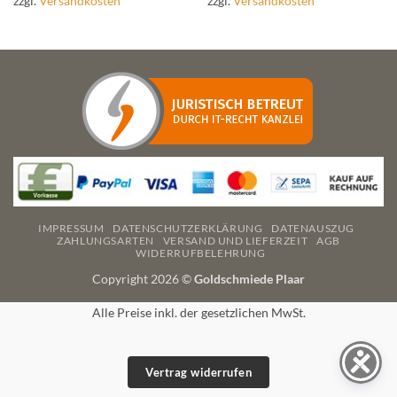
zzgl.
Versandkosten
zzgl.
Versandkosten
mehrere
mehrere
Varianten
Varianten
auf.
auf.
Die
Die
Optionen
Optionen
können
können
auf
auf
der
der
Produktseite
Produktseite
gewählt
gewählt
werden
werden
IMPRESSUM
DATENSCHUTZERKLÄRUNG
DATENAUSZUG
ZAHLUNGSARTEN
VERSAND UND LIEFERZEIT
AGB
WIDERRUFBELEHRUNG
Copyright 2026 ©
Goldschmiede Plaar
Alle Preise inkl. der gesetzlichen MwSt.
Vertrag widerrufen