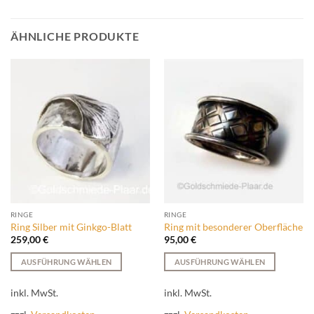
ÄHNLICHE PRODUKTE
RINGE
RINGE
Ring Silber mit Ginkgo-Blatt
Ring mit besonderer Oberfläche
259,00
€
95,00
€
AUSFÜHRUNG WÄHLEN
AUSFÜHRUNG WÄHLEN
Dieses
Dieses
Produkt
Produkt
inkl. MwSt.
inkl. MwSt.
weist
weist