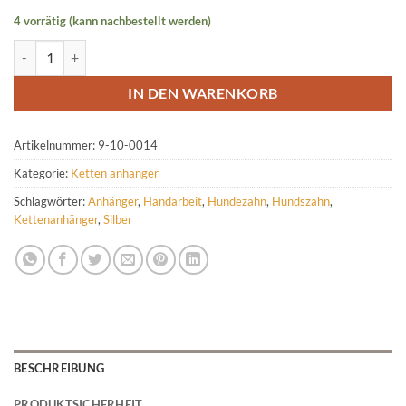
4 vorrätig (kann nachbestellt werden)
Ketten- Anhänger aus Silber mit Zirkonia für Hundezahn Menge
IN DEN WARENKORB
Artikelnummer:
9-10-0014
Kategorie:
Ketten anhänger
Schlagwörter:
Anhänger
,
Handarbeit
,
Hundezahn
,
Hundszahn
,
Kettenanhänger
,
Silber
BESCHREIBUNG
PRODUKTSICHERHEIT