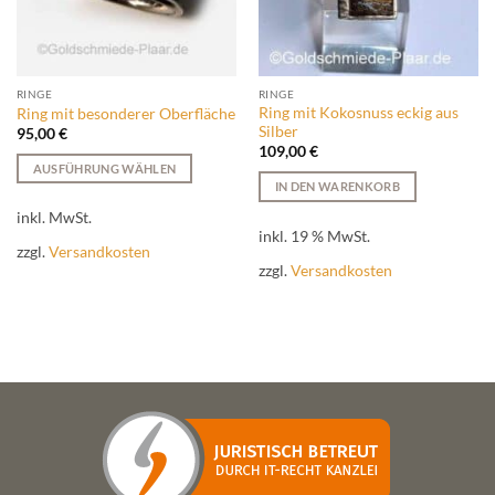
RINGE
RINGE
Ring mit Kokosnuss eckig aus
Ring mit besonderer Oberfläche
Silber
95,00
€
109,00
€
AUSFÜHRUNG WÄHLEN
IN DEN WARENKORB
Dieses
Produkt
inkl. MwSt.
inkl. 19 % MwSt.
weist
zzgl.
Versandkosten
mehrere
zzgl.
Versandkosten
Varianten
auf.
Die
Optionen
können
auf
der
Produktseite
gewählt