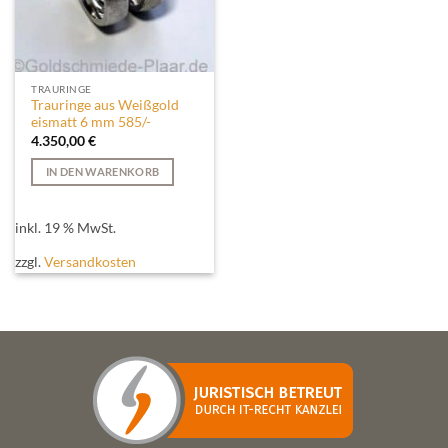
TRAURINGE
Trauringe aus Weißgold
eismatt 6 mm 585/-
4.350,00
€
IN DEN WARENKORB
inkl. 19 % MwSt.
zzgl.
Versandkosten