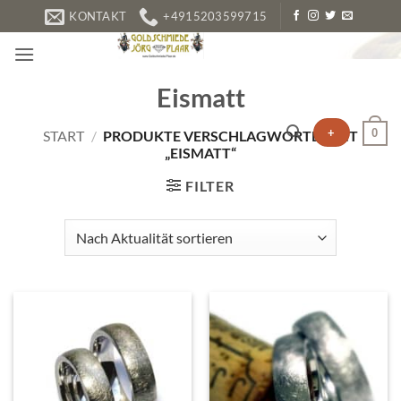
Zum
KONTAKT
+4915203599715
Inhalt
springen
Eismatt
+
0
START
/
PRODUKTE VERSCHLAGWORTET MIT
„EISMATT“
FILTER