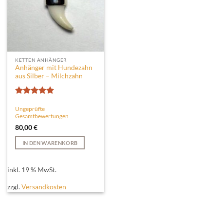
KETTEN ANHÄNGER
Anhänger mit Hundezahn
aus Silber – Milchzahn
Bewertet
Ungeprüfte
mit
5
von
Gesamtbewertungen
5
80,00
€
IN DEN WARENKORB
inkl. 19 % MwSt.
zzgl.
Versandkosten