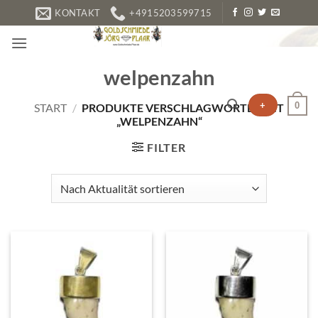
Zum
KONTAKT
+4915203599715
Inhalt
springen
welpenzahn
+
0
START
/
PRODUKTE VERSCHLAGWORTET MIT
„WELPENZAHN“
FILTER