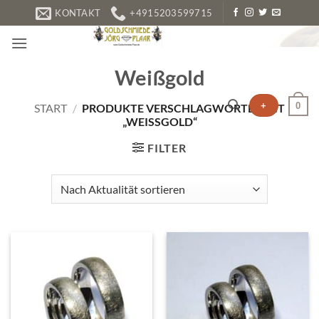
Zum
KONTAKT
+4915203599715
Inhalt
springen
Weißgold
+
0
START
/
PRODUKTE VERSCHLAGWORTET MIT
„WEISSGOLD“
FILTER