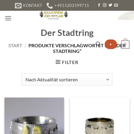
Zum
KONTAKT
+4915203599715
Inhalt
springen
Der Stadtring
+
0
START
/
PRODUKTE VERSCHLAGWORTET MIT „DER
STADTRING“
FILTER