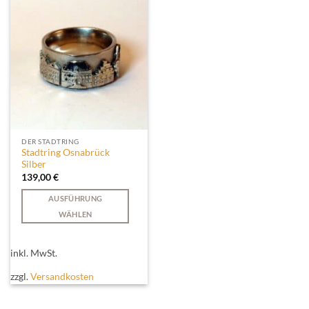
Die
Optionen
können
auf
der
Produktseite
gewählt
werden
DER STADTRING
Stadtring Osnabrück
Silber
139,00
€
AUSFÜHRUNG
WÄHLEN
Dieses
Produkt
inkl. MwSt.
weist
mehrere
zzgl.
Versandkosten
Varianten
auf.