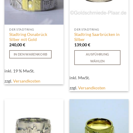
DER STADTRING
DER STADTRING
Stadtring Osnabrück
Stadtring Saarbrücken in
Silber mit Gold
Silber
240,00
€
139,00
€
IN DEN WARENKORB
AUSFÜHRUNG
WÄHLEN
Dieses
inkl. 19 % MwSt.
Produkt
inkl. MwSt.
weist
zzgl.
Versandkosten
mehrere
zzgl.
Versandkosten
Varianten
auf.
Die
Optionen
können
auf
der