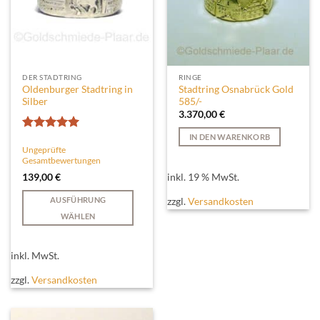
Produktseite
gewählt
werden
DER STADTRING
RINGE
Oldenburger Stadtring in
Stadtring Osnabrück Gold
Silber
585/-
3.370,00
€
IN DEN WARENKORB
Bewertet
Ungeprüfte
mit
5
von
Gesamtbewertungen
5
inkl. 19 % MwSt.
139,00
€
AUSFÜHRUNG
zzgl.
Versandkosten
WÄHLEN
Dieses
Produkt
inkl. MwSt.
weist
mehrere
zzgl.
Versandkosten
Varianten
auf.