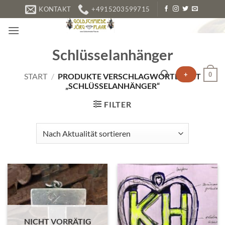
Zum
KONTAKT
+4915203599715
Inhalt
springen
Schlüsselanhänger
+
0
START
/
PRODUKTE VERSCHLAGWORTET MIT
„SCHLÜSSELANHÄNGER“
FILTER
NICHT VORRÄTIG