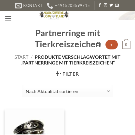
Zum
KONTAKT
+4915203599715
Inhalt
springen
Partnerringe mit
Tierkreiszeichen
+
0
START
/
PRODUKTE VERSCHLAGWORTET MIT
„PARTNERRINGE MIT TIERKREISZEICHEN“
FILTER