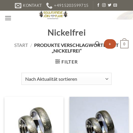
Zum
KONTAKT
+4915203599715
Inhalt
springen
Nickelfrei
+
0
START
/
PRODUKTE VERSCHLAGWORTET MIT
„NICKELFREI“
FILTER