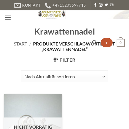
Zum
KONTAKT
+4915203599715
Inhalt
springen
Krawattennadel
+
0
START
/
PRODUKTE VERSCHLAGWORTET MIT
„KRAWATTENNADEL“
FILTER
NICHT VORRÄTIG