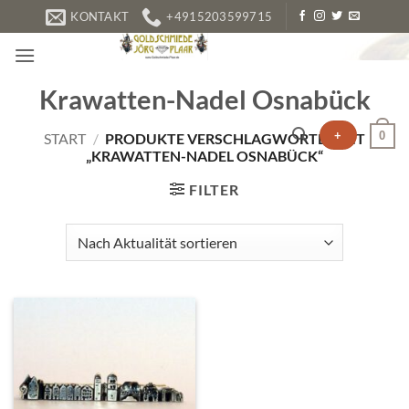
Zum
KONTAKT
+4915203599715
Inhalt
springen
Krawatten-Nadel Osnabück
+
0
START
/
PRODUKTE VERSCHLAGWORTET MIT
„KRAWATTEN-NADEL OSNABÜCK“
FILTER