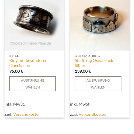
Produktseite
Optionen
gewählt
können
werden
auf
der
Produktseite
gewählt
werden
RINGE
DER STADTRING
Ring mit besonderer
Stadtring Osnabrück
Oberfläche
Silber
95,00
€
139,00
€
AUSFÜHRUNG
AUSFÜHRUNG
WÄHLEN
WÄHLEN
Dieses
Dieses
Produkt
Produkt
inkl. MwSt.
inkl. MwSt.
weist
weist
mehrere
mehrere
zzgl.
Versandkosten
zzgl.
Versandkosten
Varianten
Varianten
auf.
auf.
Die
Die