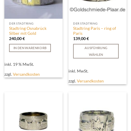
DER STADTRING
DER STADTRING
Stadtring Osnabrück
Stadtring Paris – ring of
Silber mit Gold
Paris
240,00
€
139,00
€
IN DEN WARENKORB
AUSFÜHRUNG
WÄHLEN
Dieses
inkl. 19 % MwSt.
Produkt
inkl. MwSt.
weist
zzgl.
Versandkosten
mehrere
zzgl.
Versandkosten
Varianten
auf.
Die
Optionen
können
auf
der
Produktseite