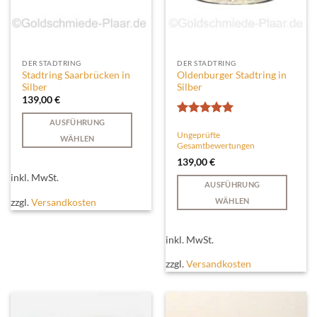
gewählt
werden
DER STADTRING
DER STADTRING
Stadtring Saarbrücken in
Oldenburger Stadtring in
Silber
Silber
139,00
€
AUSFÜHRUNG
Bewertet
Ungeprüfte
mit
5
von
WÄHLEN
Gesamtbewertungen
5
Dieses
139,00
€
Produkt
inkl. MwSt.
weist
AUSFÜHRUNG
mehrere
zzgl.
Versandkosten
WÄHLEN
Varianten
Dieses
auf.
Produkt
inkl. MwSt.
Die
weist
Optionen
mehrere
zzgl.
Versandkosten
können
Varianten
auf
auf.
der
Die