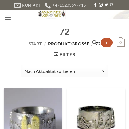
Zum
KONTAKT
+4915203599715
Inhalt
springen
72
+
0
START
/
PRODUKT GRÖSSE
/
72
FILTER