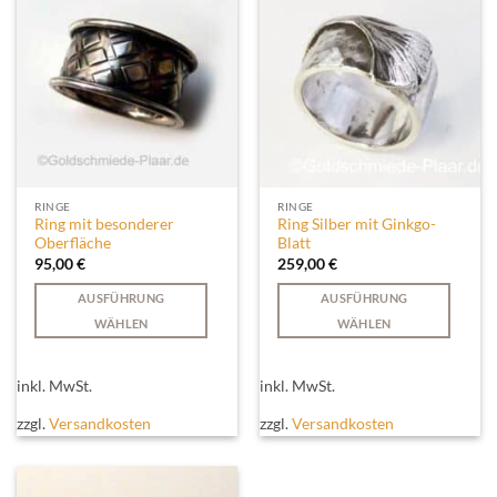
Produktseite
Optionen
gewählt
können
werden
auf
der
Produktseite
gewählt
werden
RINGE
RINGE
Ring mit besonderer
Ring Silber mit Ginkgo-
Oberfläche
Blatt
95,00
€
259,00
€
AUSFÜHRUNG
AUSFÜHRUNG
WÄHLEN
WÄHLEN
Dieses
Dieses
Produkt
Produkt
inkl. MwSt.
inkl. MwSt.
weist
weist
mehrere
mehrere
zzgl.
Versandkosten
zzgl.
Versandkosten
Varianten
Varianten
auf.
auf.
Die
Die