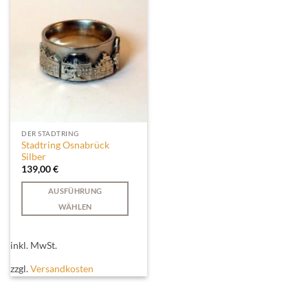
Optionen
Optionen
können
können
auf
auf
der
der
Produktseite
Produktseite
gewählt
gewählt
werden
werden
DER STADTRING
Stadtring Osnabrück
Silber
139,00
€
AUSFÜHRUNG
WÄHLEN
Dieses
Produkt
inkl. MwSt.
weist
mehrere
zzgl.
Versandkosten
Varianten
auf.