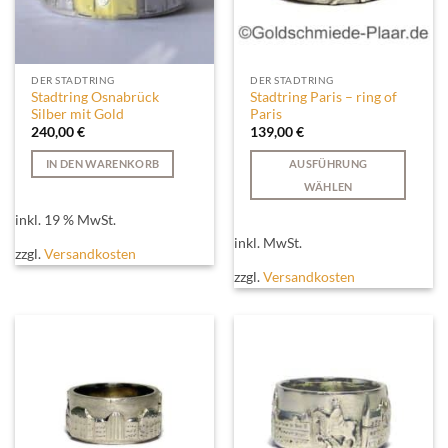
DER STADTRING
DER STADTRING
Stadtring Osnabrück
Stadtring Paris – ring of
Silber mit Gold
Paris
240,00
€
139,00
€
IN DEN WARENKORB
AUSFÜHRUNG
WÄHLEN
Dieses
inkl. 19 % MwSt.
Produkt
inkl. MwSt.
weist
zzgl.
Versandkosten
mehrere
zzgl.
Versandkosten
Varianten
auf.
Die
Optionen
können
auf
der
Produktseite