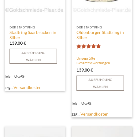
gewählt
werden
DER STADTRING
DER STADTRING
Stadtring Saarbrücken in
Oldenburger Stadtring in
Silber
Silber
139,00
€
AUSFÜHRUNG
Bewertet
Ungeprüfte
mit
5
von
WÄHLEN
Gesamtbewertungen
5
Dieses
139,00
€
Produkt
inkl. MwSt.
weist
AUSFÜHRUNG
mehrere
zzgl.
Versandkosten
WÄHLEN
Varianten
Dieses
auf.
Produkt
inkl. MwSt.
Die
weist
Optionen
mehrere
zzgl.
Versandkosten
können
Varianten
auf
auf.
der
Die