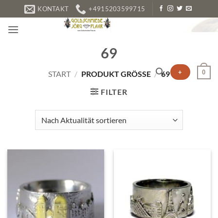
Zum
KONTAKT
+4915203599715
Inhalt
springen
69
+
0
START
/
PRODUKT GRÖSSE
/
69
FILTER